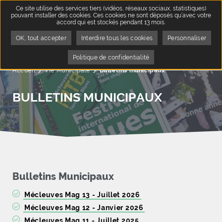
Ce site utilise des services tiers (vidéos, réseaux sociaux, statistiques)
pouvant installer des cookies. Ces cookies ne sont déposés qu’avec votre
accord qui est stockés pendant 13 mois.
OK, tout accepter
Interdire tous les cookies
Personnaliser
Politique de confidentialité
Accueil
Vie Municipale
Page active :
Bulletins municipaux
BULLETINS MUNICIPAUX
Bulletins Municipaux
Mécleuves Mag 13 - Juillet 2026
Mécleuves Mag 12 - Janvier 2026
Mécleuves Mag 11 - Juillet 2025