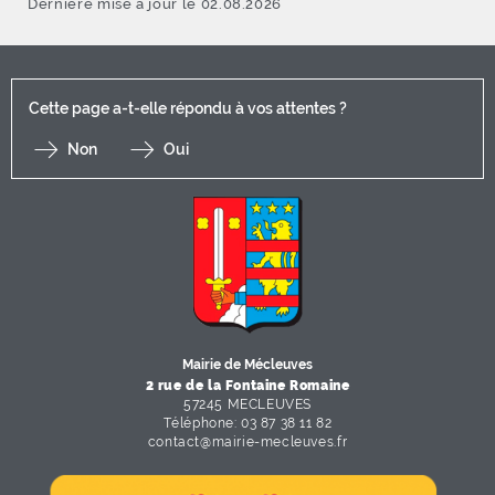
Dernière mise à jour le 02.08.2026
Cette page a-t-elle répondu à vos attentes ?
Non
Oui
F
I
Y
Li
X
Mairie de Mécleuves
2 rue de la Fontaine Romaine
57245 MECLEUVES
Téléphone: 03 87 38 11 82
contact
@
mairie-mecleuves
.
fr