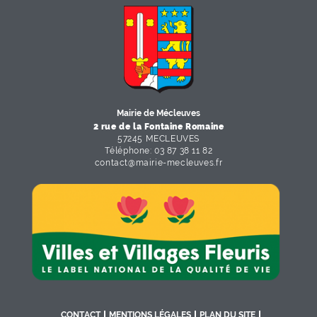
F
I
Y
Li
X
Mairie de Mécleuves
2 rue de la Fontaine Romaine
57245 MECLEUVES
Téléphone: 03 87 38 11 82
contact
@
mairie-mecleuves
.
fr
CONTACT
MENTIONS LÉGALES
PLAN DU SITE