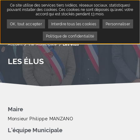
Ce site utilise des services tiers (vidéos, réseaux sociaux, statistiques)
pouvant installer des cookies. Ces cookies ne sont déposés qu’avec votre
accord qui est stockés pendant 13 mois.
OK, tout accepter
Interdire tous les cookies
Personnaliser
Politique de confidentialité
Accueil
Vie Municipale
Page active :
Les élus
LES ÉLUS
Maire
Monsieur Philippe MANZANO
L'équipe Municipale