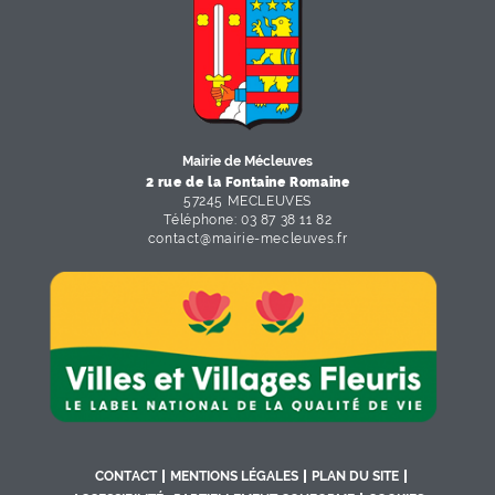
F
I
Y
Li
X
Mairie de Mécleuves
2 rue de la Fontaine Romaine
57245 MECLEUVES
Téléphone: 03 87 38 11 82
contact
@
mairie-mecleuves
.
fr
CONTACT
MENTIONS LÉGALES
PLAN DU SITE