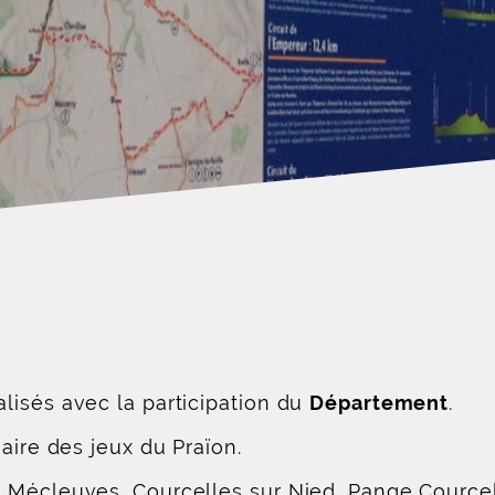
lisés avec la participation du
Département
.
aire des jeux du Praïon.
 Mécleuves, Courcelles sur Nied, Pange Courcel