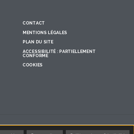
CONTACT
Fac
Ins
You
Lin
X
MENTIONS LÉGALES
PLAN DU SITE
ACCESSIBILITÉ : PARTIELLEMENT
CONFORME
COOKIES