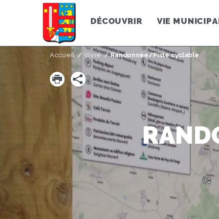
DÉCOUVRIR
VIE MUNICIPA
Accueil
Vivre
Page active :
Randonnée/Piste cyclable
RAND