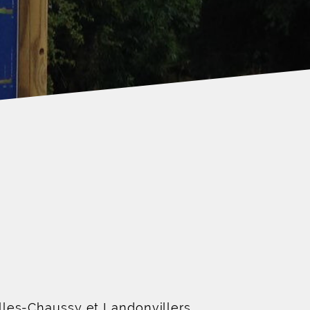
les-Chaussy et Landonvillers.