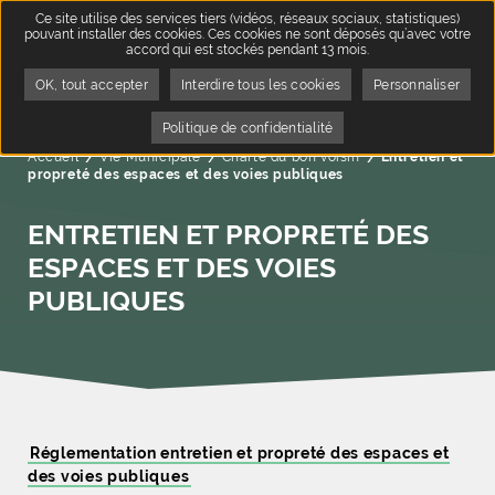
Ce site utilise des services tiers (vidéos, réseaux sociaux, statistiques)
pouvant installer des cookies. Ces cookies ne sont déposés qu’avec votre
accord qui est stockés pendant 13 mois.
OK, tout accepter
Interdire tous les cookies
Personnaliser
Politique de confidentialité
Accueil
Vie Municipale
Charte du bon voisin
Page active :
Entretien et
propreté des espaces et des voies publiques
ENTRETIEN ET PROPRETÉ DES
ESPACES ET DES VOIES
PUBLIQUES
Réglementation entretien et propreté des espaces et
des voies publiques