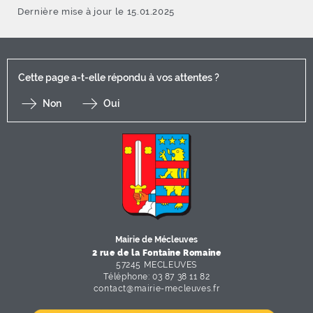
Dernière mise à jour le 15.01.2025
Cette page a-t-elle répondu à vos attentes ?
Non
Oui
F
I
Y
Li
X
Mairie de Mécleuves
2 rue de la Fontaine Romaine
57245 MECLEUVES
Téléphone: 03 87 38 11 82
contact
@
mairie-mecleuves
.
fr