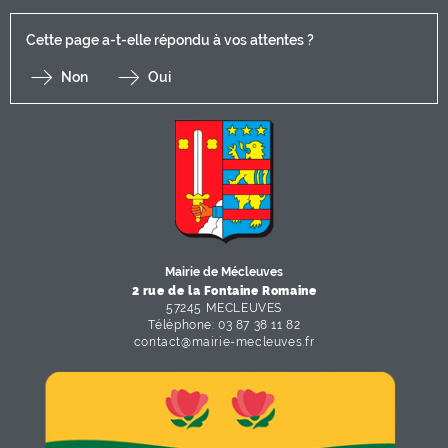
Cette page a-t-elle répondu à vos attentes ?
Non
Oui
F
I
Y
Li
X
Mairie de Mécleuves
2 rue de la Fontaine Romaine
57245 MECLEUVES
Téléphone: 03 87 38 11 82
contact
@
mairie-mecleuves
.
fr