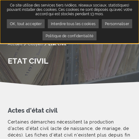
Ce site utilise des services tiers (vidéos, réseaux sociaux, statistiques)
pouvant installer des cookies. Ces cookies ne sont déposés qu’avec votre
accord qui est stockés pendant 13 mois.
OK, tout accepter
Interdire tous les cookies
Personnaliser
Politique de confidentialité
Accueil
Citoyen
Page active :
Etat civil
ETAT CIVIL
Actes d'état civil
Certaines démarches nécessitent la production
d'actes d'état civil (acte de naissance, de mariage, de
décès). Les fiches d'état civil n'existent plus depuis fin